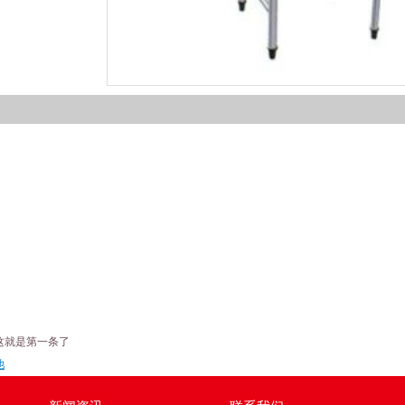
1
2
3
4
这就是第一条了
池