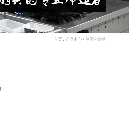
首页
/
产品中心
/
单星洗涮槽