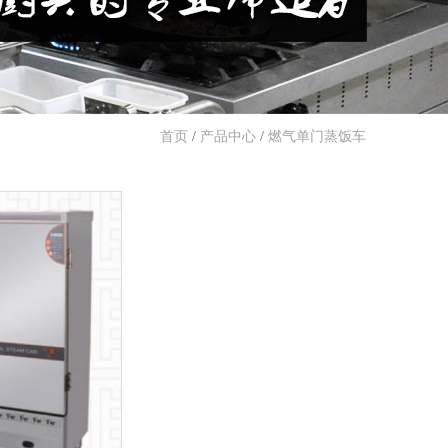
首页
/
产品中心
/
燃气单门蒸饭车