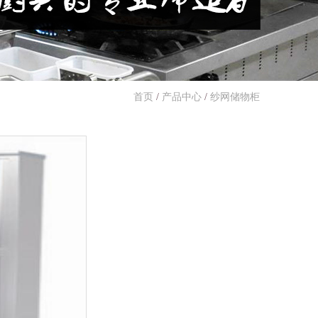
首页
/
产品中心
/
纱网储物柜