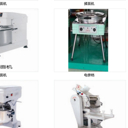
面机
揉面机
面机
电饼铛