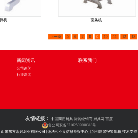
拌机
面条机
上一页
5
6
7
8
9
10
11
12
13
新闻资讯
联系我们
公司新闻
行业新闻
友情链接：
中国商用厨具
厨具经销商
厨具网
百度
鲁公网安备37162502000318号
：山东东方永兴厨业有限公司
[违法和不良信息举报中心]
[滨州网警报警邮箱]
技术支持