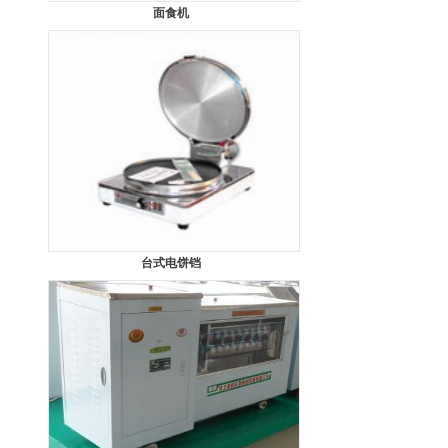
面食机
台式电饼铛